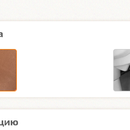
а
ацию