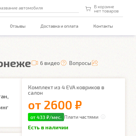
В корзине
название автомобиля
нет товаров
Отзывы
Доставка и оплата
Контакты
ронеже
6 видео
Вопросы
Комплект из 4 EVA ковриков в
салон
тан,
от
2600 ₽
инг
Плати частями
от 433 ₽/мес.
Есть в наличии