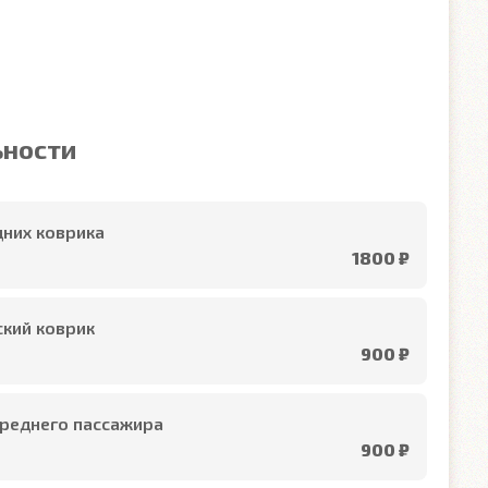
ьности
них коврика
1800 ₽
кий коврик
900 ₽
реднего пассажира
900 ₽