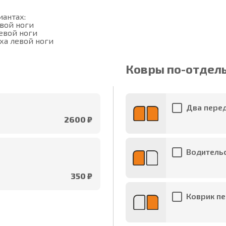
антах:

вой ноги

вой ноги

ха левой ноги
Ковры по-отдел
Два перед
2600 ₽
Водительс
350 ₽
Коврик пе