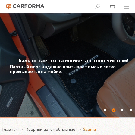
В салоне сухо!
3D подножка надежно защитит
от влаги под автомобильным ковриком
Главная
Коврики автомобильные
Scania