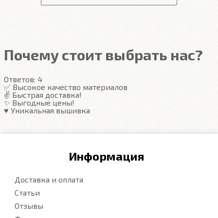
Передние ковры полностью закрывают место
Подробнее
под левую ногу водителя (зависит от авто)
Закрывают максимум площади пола
Надёжные крепежи
Компьютерная вышивка
Почему стоит выбрать нас?
Гарантия
Ответов:
4
Подробнее
✅ Высокое качество материалов
✌️ Быстрая доставка!
✨ Выгодные цены!
♥️ Уникальная вышивка
Информация
Доставка и оплата
Статьи
Отзывы