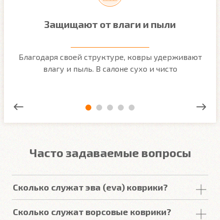
Защищают от влаги и пыли
м
Благодаря своей структуре, ковры удерживают
О
ым
влагу и пыль. В салоне сухо и чисто
Часто задаваемые вопросы
Сколько служат эва (eva) коврики?
Срок
службы
комплекта
автомобильных
Сколько служат ворсовые коврики?
покрытий из
ЕВА
в среднем составляет 2-3
года
.