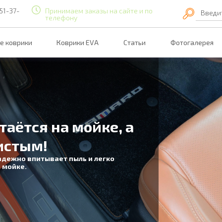
51-37-
Принимаем заказы на сайте и по
Введи
телефону
е коврики
Коврики EVA
Статьи
Фотогалерея
таётся на мойке, а
истым!
адежно впитывает пыль и легко
 мойке.