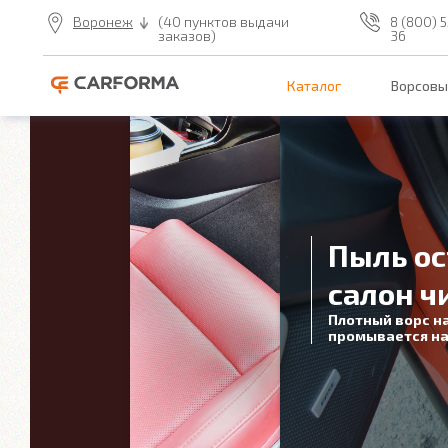
Воронеж
(40 пунктов выдачи
8 (800) 5
заказов)
36
Каталог
Ворсовы
Пыль ос
салон ч
Плотный ворс н
промывается на