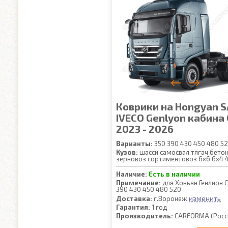
Коврики на Hongyan S
IVECO Genlyon кабина
2023 - 2026
Варианты:
350 390 430 450 480 5
Кузов:
шасси самосвал тягач бето
зерновоз сортиментовоз 6x6 6x4 
Наличие:
Есть в наличии
Примечание:
для Хоньян Генлион 
390 430 450 480 520
изменить
Доставка:
г.Воронеж
Гарантия:
1 год
Производитель:
CARFORMA (Росс