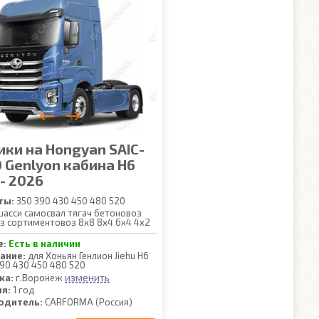
ики на Hongyan SAIC-
O Genlyon кабина H6
- 2026
ты:
350 390 430 450 480 520
асси самосвал тягач бетоновоз
з сортиментовоз 8x8 8x4 6x4 4x2
е:
Есть в наличии
ание:
для Хоньян Генлион Jiehu H6
390 430 450 480 520
изменить
ка:
г.Воронеж
ия:
1 год
одитель:
CARFORMA (Россия)