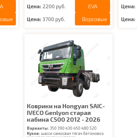
A
EVA
Цена:
2200 руб.
Цена:
совые
Ворсовые
Цена:
3700 руб.
Цена:
Коврики на Hongyan SAIC-
IVECO Genlyon старая
кабина C500 2012 - 2026
Варианты:
350 390 430 450 480 520
Кузов:
шасси самосвал тягач бетоновоз