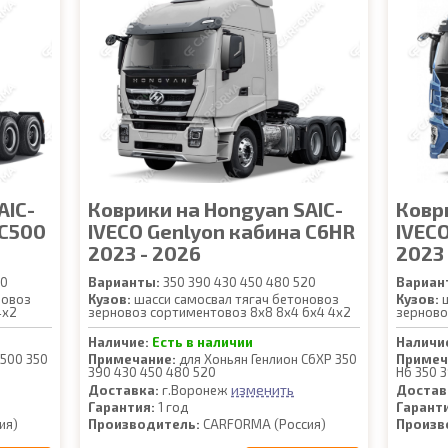
AIC-
Коврики на Hongyan SAIC-
Ковр
 C500
IVECO Genlyon кабина C6HR
IVEC
2023 - 2026
2023 
20
Варианты:
350 390 430 450 480 520
Вариан
новоз
Кузов:
шасси самосвал тягач бетоновоз
Кузов:
ш
4x2
зерновоз сортиментовоз 8x8 8x4 6x4 4x2
зерново
Наличие:
Есть в наличии
Наличи
С500 350
Примечание:
для Хоньян Генлион С6ХР 350
Примеч
390 430 450 480 520
Н6 350 
изменить
Доставка:
г.Воронеж
Достав
Гарантия:
1 год
Гарант
ия)
Производитель:
CARFORMA (Россия)
Произв