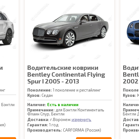
и
Водительские коврики
Води
Bentley Continental Flying
Bentl
Spur I 2005 - 2013
2002 
инг
Поколение:
1 поколение и рестайлинг
Поколе
Кузов:
Седан
Кузов:
К
, Бэнтли
Наличие:
Есть в наличии
Наличи
Примечание:
для Бэнтли Континенталь
Примеч
Флаин Спур, Бентли
Бентли 
изменить
Доставка:
г.Воронеж
Достав
ия)
Гарантия:
1 год
Гарант
Производитель:
CARFORMA (Россия)
Произв