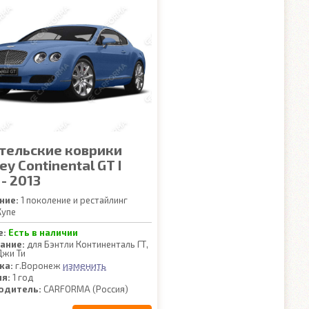
тельские коврики
ey Continental GT I
- 2013
ние:
1 поколение и рестайлинг
упе
е:
Есть в наличии
ание:
для Бэнтли Континенталь ГТ,
Джи Ти
изменить
ка:
г.Воронеж
ия:
1 год
одитель:
CARFORMA (Россия)