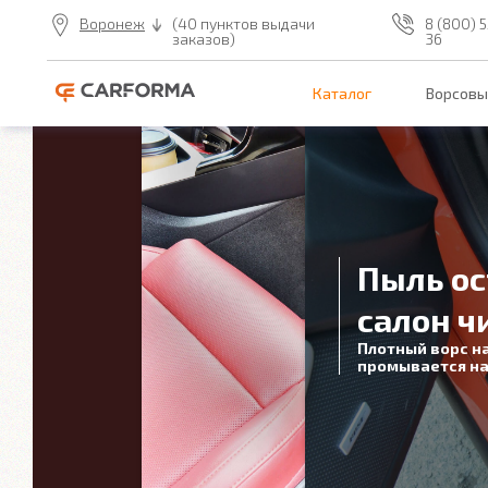
Воронеж
(40 пунктов выдачи
8 (800) 5
заказов)
36
Каталог
Ворсовы
Пыль ос
салон ч
Плотный ворс н
промывается на