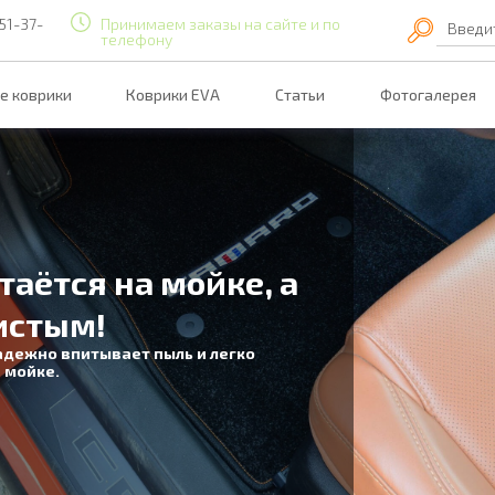
51-37-
Принимаем заказы на сайте и по
Введи
телефону
е коврики
Коврики EVA
Статьи
Фотогалерея
таётся на мойке, а
истым!
адежно впитывает пыль и легко
 мойке.