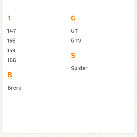
1
G
147
GT
156
GTV
159
S
166
Spider
B
Brera