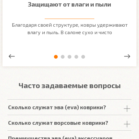
Защищают от влаги и пыли
м
Благодаря своей структуре, ковры удерживают
О
ым
влагу и пыль. В салоне сухо и чисто
Часто задаваемые вопросы
Сколько служат эва (eva) коврики?
Срок
службы
комплекта
автомобильных
Сколько служат ворсовые коврики?
покрытий из
ЕВА
в среднем составляет 2-3
года
.
Но есть некоторые факторы, уменьшающие или
Срок
службы
ворсовых покрытий в среднем
Преимущества эва (eva) аксессуаров