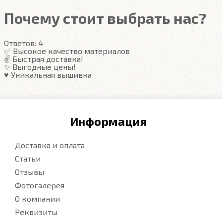
резиновых половичках, однако, её все равно
Почему стоит выбрать нас?
видно. ЕВА удобны тем, что их легко достать не
пролив и вытряхнуть. Они дешевле.
Ответов:
4
✅ Высокое качество материалов
✌️ Быстрая доставка!
Подробнее
✨ Выгодные цены!
♥️ Уникальная вышивка
Информация
Доставка и оплата
Статьи
Отзывы
Фотогалерея
О компании
Реквизиты