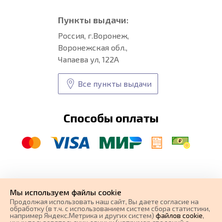
Пункты выдачи:
Россия, г.Воронеж,
Воронежская обл.,
Чапаева ул, 122А
Все пункты выдачи
Способы оплаты
© CARFORMA 2020-2026 г.
Уникальные
автоковрики
Мы используем файлы cookie
разработка и
Продолжая использовать наш cайт, Вы даете согласие на
поисковое продвижение сайта
обработку (в т.ч. с использованием систем сбора статистики,
например Яндекс.Метрика и других систем)
файлов cookie
,